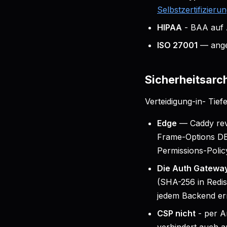
Selbstzertifizieru
HIPAA
- BAA auf 
ISO 27001
— ange
Sicherheitsarch
Verteidigung-in- Tie
Edge
— Caddy rev
Frame-Options DENY
Permissions-Polic
Die Auth Gatewa
(SHA-256 in Redis
jedem Backend err
CSP nicht
- per A