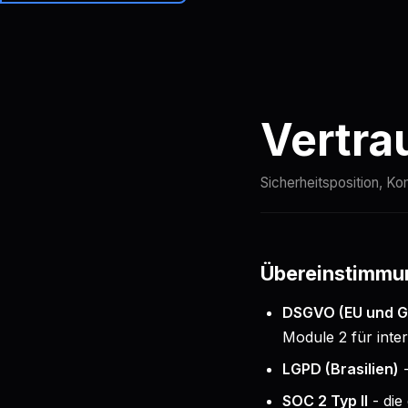
Brainiall
Preise
Vertra
Sicherheitsposition, K
Übereinstimm
DSGVO (EU und G
Module 2 für int
LGPD (Brasilien)
SOC 2 Typ II
- die