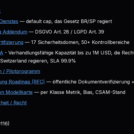
k
Dienstes
— default cap, das Gesetz BR/SP regiert
ng Addendum
— DSGVO Art. 28 / LGPD Art. 39
tifizierung
— 17 Sicherheitsdomen, 50+ Kontrollbereiche
SA
- Verhandlungsfähige Kapazität bis zu 1M USD, die Rech
witzerland regieren, SLA 99.9%
 / Pilotprogramm
ierung Roadmap (RFC)
— öffentliche Dokumentverifizierung +
on Modellkarte
— per Klasse Metrik, Bias, CSAM-Stand
heit / Recht
116)