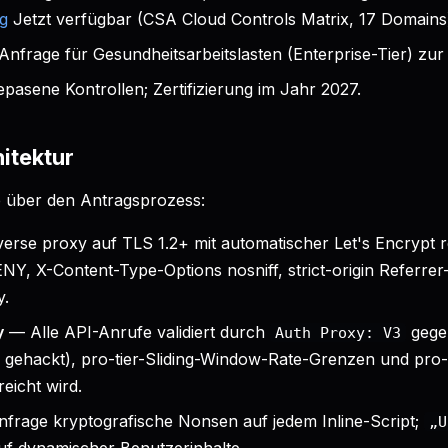
ng
Jetzt verfügbar (CSA Cloud Controls Matrix, 17 Domains
Anfrage für Gesundheitsarbeitslasten (Enterprise-Tier) zur
pasene Kontrollen; Zertifizierung im Jahr 2027.
itektur
fe über den Antragsprozess:
erse proxy auf TLS 1.2+ mit automatischer Let's Encrypt 
, X-Content-Type-Options nosniff, strict-origin Referrer-P
y.
y
— Alle API-Anrufe validiert durch
gege
Auth Proxy: V3
 gehackt), pro-tier-Sliding-Window-Rate-Grenzen und pro
eicht wird.
nfrage kryptografische Nonsen auf jedem Inline-Script;
„U