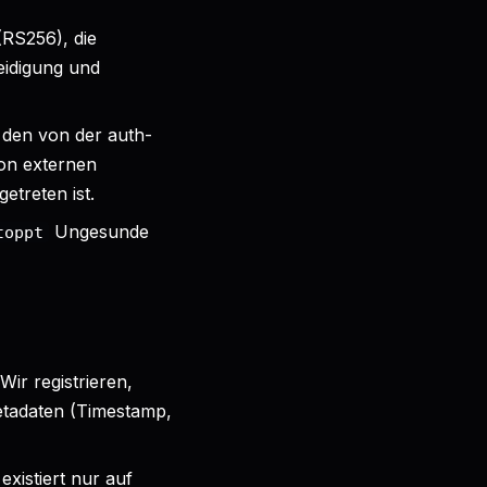
RS256), die
eidigung und
 den von der auth-
von externen
etreten ist.
Ungesunde
toppt
Wir registrieren,
etadaten (Timestamp,
xistiert nur auf