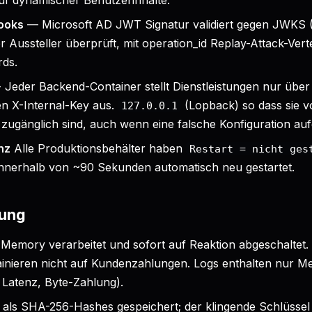
uf dynamischer Benutzerinhalte.
ooks
— Microsoft AD JWT Signatur validiert gegen JWKS (
 Aussteller überprüft, mit operation_id Replay-Attack-Vert
ds.
- Jeder Backend-Container stellt Dienstleistungen nur über
en X-Internal-Key aus.
(Lopback) so dass sie 
127.0.0.1
zugänglich sind, auch wenn eine falsche Konfiguration aufg
nz
Alle Produktionsbehälter haben
Restart = nicht ges
innerhalb von ~90 Sekunden automatisch neu gestartet.
tung
-Memory verarbeitet und sofort auf Reaktion abgeschaltet. 
ainieren nicht auf Kundenzahlungen. Logs enthalten nur M
 Latenz, Byte-Zahlung).
 als SHA-256-Hashes gespeichert; der klingende Schlüssel e