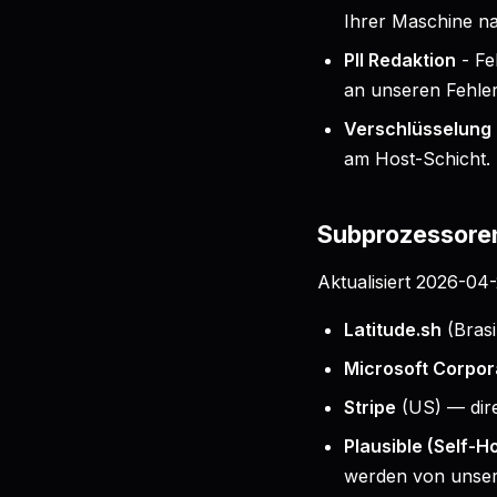
Ihrer Maschine n
PII Redaktion
- Fe
an unseren Fehler
Verschlüsselung
am Host-Schicht.
Subprozessore
Aktualisiert 2026-0
Latitude.sh
(Bras
Microsoft Corpor
Stripe
(US) — dir
Plausible (Self-Ho
werden von unsere