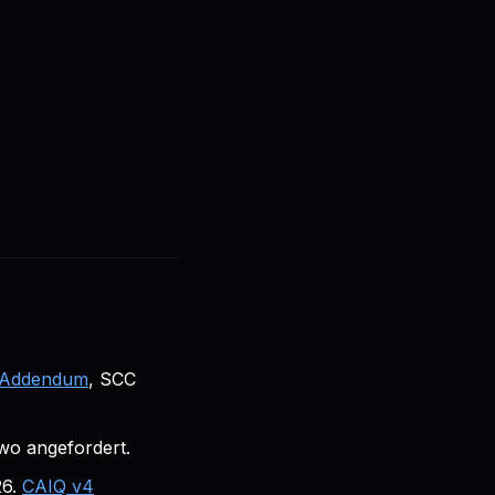
🇩🇪
DE
Anmelden
Loslegen
g Addendum
, SCC
 wo angefordert.
6.
CAIQ v4