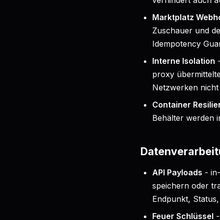
verhindert auch a
Marktplatz Webh
Zuschauer und der
Idempotency Guar
Interne Isolation
proxy übermittelt
Netzwerken nicht 
Container Resilie
Behälter werden 
Datenverarbei
API Payloads
- in
speichern oder tr
Endpunkt, Status,
Feuer Schlüssel
-