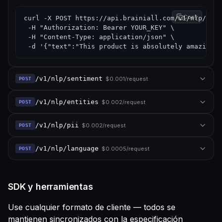
Copy
curl -X POST https://api.brainiall.com/v1/nlp/toxi
 -H "Authorization: Bearer YOUR_KEY" \

 -H "Content-Type: application/json" \

 -d '{"text":"This product is absolutely amazing"}
/v1/nlp/sentiment
$
0.001/request
POST
/v1/nlp/entities
$
0.002/request
POST
/v1/nlp/pii
$
0.002/request
POST
/v1/nlp/language
$
0.0005/request
POST
SDK y herramientas
Use cualquier formato de cliente — todos se
mantienen sincronizados con la especificación