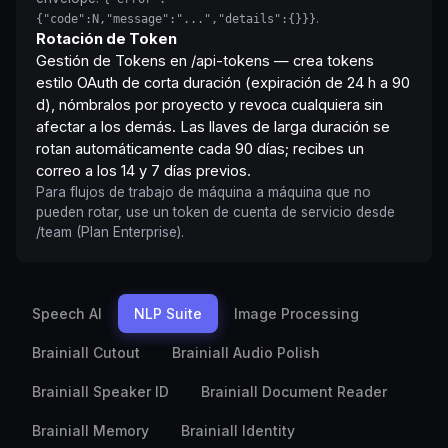
.
{"code":N,"message":"...","details":{}}}
Rotación de Token
Gestión de Tokens en
/api-tokens
— crea tokens
estilo OAuth de corta duración (expiración de 24 h a 90
d), nómbralos por proyecto y revoca cualquiera sin
afectar a los demás. Las llaves de larga duración se
rotan automáticamente cada 90 días; recibes un
correo a los 14 y 7 días previos.
Para flujos de trabajo de máquina a máquina que no
pueden rotar, use un token de cuenta de servicio desde
/team
(Plan Enterprise).
Speech AI
NLP Suite
Image Processing
Brainiall Cutout
Brainiall Audio Polish
Brainiall Speaker ID
Brainiall Document Reader
Brainiall Memory
Brainiall Identity