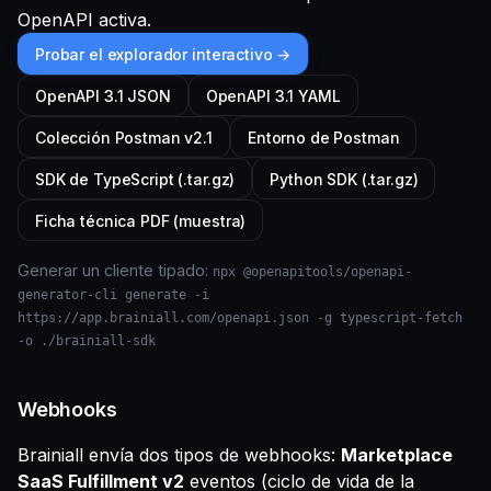
OpenAPI activa.
Probar el explorador interactivo →
OpenAPI 3.1 JSON
OpenAPI 3.1 YAML
Colección Postman v2.1
Entorno de Postman
SDK de TypeScript (.tar.gz)
Python SDK (.tar.gz)
Ficha técnica PDF (muestra)
Generar un cliente tipado:
npx @openapitools/openapi-
generator-cli generate -i
https://app.brainiall.com/openapi.json -g typescript-fetch
-o ./brainiall-sdk
Webhooks
Brainiall envía dos tipos de webhooks:
Marketplace
SaaS Fulfillment v2
eventos (ciclo de vida de la