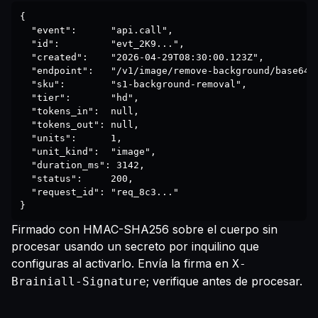
{

  "event":      "api.call",

  "id":         "evt_2K9...",

  "created":    "2026-04-29T08:30:00.123Z",

  "endpoint":   "/v1/image/remove-background/base64",
  "sku":        "s1-background-removal",

  "tier":       "hd",

  "tokens_in":  null,

  "tokens_out": null,

  "units":      1,

  "unit_kind":  "image",

  "duration_ms": 3142,

  "status":     200,

  "request_id": "req_8c3..."

}
Firmado con HMAC-SHA256 sobre el cuerpo sin
procesar usando un secreto por inquilino que
configuras al activarlo. Envía la firma en
X-
; verifique antes de procesar.
Brainiall-Signature