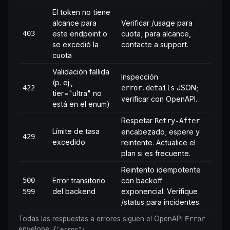
El token no tiene
alcance para
Verificar
/usage
para
403
este endpoint o
cuota; para alcance,
se excedió la
contacte a
support
.
cuota
Validación fallida
Inspección
(p. ej.,
JSON;
422
error.details
tier="ultra" no
verificar con
OpenAPI
.
está en el enum)
Respetar
Retry-After
Límite de tasa
encabezado; espere y
429
excedido
reintente. Actualice el
plan si es frecuente.
Reintento idempotente
500-
Error transitorio
con backoff
del backend
exponencial. Verifique
599
/status
para incidentes.
Todas las respuestas a errores siguen el OpenAPI
Error
envelope:
{"error":