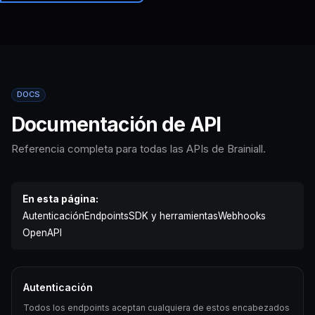
Brainiall
🇪🇸
ES
Comenzar
DOCS
Documentación de API
Referencia completa para todas las APIs de Brainiall.
En esta página:
Autenticación
Endpoints
SDK y herramientas
Webhooks
OpenAPI
Autenticación
Todos los endpoints aceptan cualquiera de estos encabezados