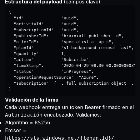
Estructura del payload
(campos clave):
{

  "id":              "uuid",

  "activityId":      "uuid",

  "subscriptionId":  "uuid",

  "publisherId":     "brainiall-publisher-id",

  "offerId":         "specialist-ai-apis",

  "planId":          "s1-background-removal-fast",

  "quantity":        1,

  "action":          "Subscribe",

  "timeStamp":       "2026-04-29T08:30:00.0000000Z",

  "status":          "InProgress",

  "operationRequestSource": "Azure",

  "subscription": { ...full subscription object ... }
}
Validación de la firma
Cada webhook entrega un token Bearer firmado en el
encabezado. Validamos:
Autorización
Algoritmo =
RS256
Emisor =
https://sts.windows.net/{tenantId}/