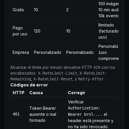
100 imágenes /
Gratis
10
2
10 min audio /
10k eventos
Ilimitado
Pago
120
10
(facturado por
por uso
uso)
Personalizado
Empresa
Personalizado
Personalizado
(uso
comprometido)
Alcanzar el límite por minuto devuelve HTTP
429
con los
encabezados
X-RateLimit-Limit
,
X-RateLimit-
Remaining
,
X-RateLimit-Reset
, y
Retry-After
.
Códigos de error
HTTP
Causa
Corregir
Verificar
Token Bearer
Authorization:
401
ausente o mal
el
Bearer brnl-...
formado
header está presente y
no ha sido revocado.