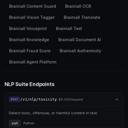
Brainiall Content Guard
Brainiall OCR
Brainiall Vision Tagger
Brainiall Translate
Brainiall Voiceprint
Brainiall Text
Brainiall Knowledge
Brainiall Document AI
Brainiall Fraud Score
Brainiall Authenticity
Brainiall Agent Platform
NLP Suite
Endpoints
/v1/nlp/toxicity
$
0.001/request
POST
Detect toxic, offensive, or harmful content in text.
curl
Python