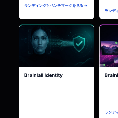
有料プ
ランディングとベンチマークを見る →
ランデ
Brainiall Identity
Brain
AWS Rekognition Faceの代替 · LGPD
NSFW 
準拠
50%低
KPI
p50 154ms · Rekognitionより2-3倍
KPI
高速
無料枠
無料
KYCチェック5件/月（バイオメトリ
有料プ
枠
クスで25件）
ランデ
有料プラン
$0.005/件