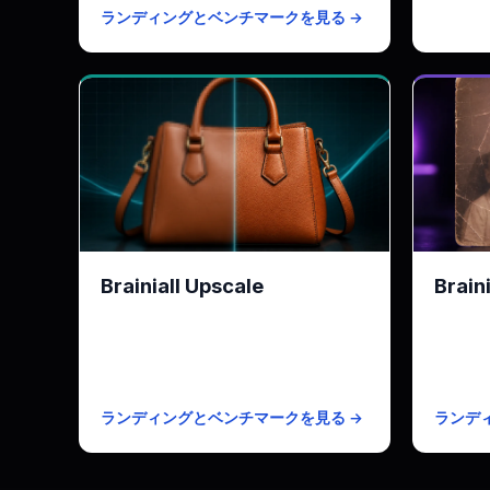
ランディングとベンチマークを見る →
Brainiall Upscale
Brain
カタログ向け2〜4倍超解像
古く劣
KPI
最大4倍 · PNG/JPEG/WebP
KPI
無料枠
月100画像無料
無料枠
有料プラン
$0.003/画像
有料プ
ランディングとベンチマークを見る →
ランデ