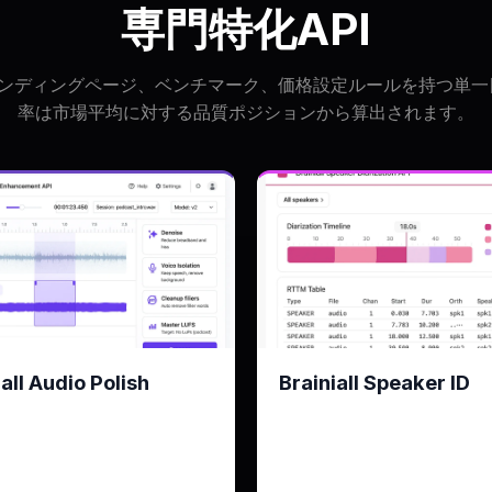
専門特化API
ンディングページ、ベンチマーク、価格設定ルールを持つ単一目的
率は市場平均に対する品質ポジションから算出されます。
iall Audio Polish
Brainiall Speaker ID
去 · ボイス分離 · クリーンア
Brainiall Speaker IDエン
 マスタリング
を話したかを特定
30秒の音声を0.8秒で処理
KPI
AMIでD
10分/月
無料枠