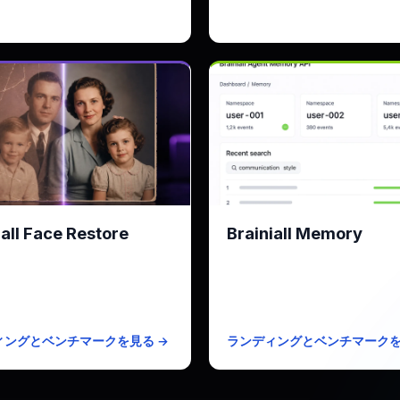
iall Face Restore
Brainiall Memory
化した写真の顔を復元
Mem0の代替、コストは1/8
すべての顔 · 最大4倍出力
KPI
Recall@5 95% · p
月100画像無料
無料枠
10kイ
ラン
$0.005/画像
有料プラン
$19/月 · 
ィングとベンチマークを見る →
ランディングとベンチマークを