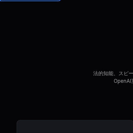
Brainiall
価格
法的知能、スピーチ
Open