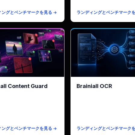
ラン
$19/月 · 2,500分
有料プラン
$19/月 ·
ィングとベンチマークを見る →
ランディングとベンチマークを
iall Content Guard
Brainiall OCR
+ 領域検出 · Rekognitionより
Brainiall OCRエンジン · 印
価格
をクリーンなMarkdownに
p50 91ms · 3-4倍高速
KPI
327ms(Fast)/ 2
1k枚/月
無料枠
500
ラン
$0.0005/枚
有料プラン
$0.000
ィングとベンチマークを見る →
ランディングとベンチマークを