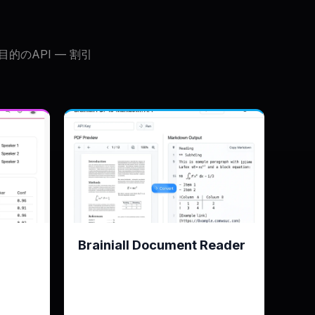
のAPI — 割引
Brainiall Document Reader
ジン、誰が何
Brainiall Document Readerエンジ
ン、数式対応
ER 12%
KPI
約3秒/ページ · 表を保持
10分/月
無料枠
20ページ/月