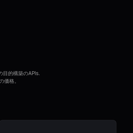
🇯🇵
JA
サインイン
始める
目的構築のAPIs.
スの価格。