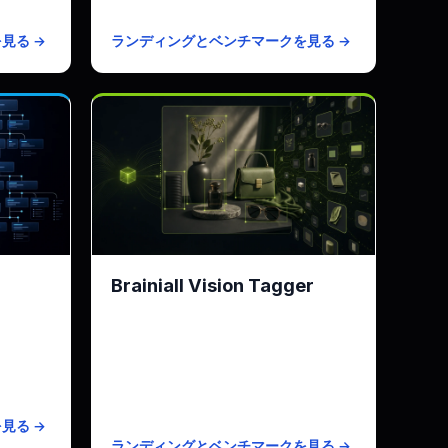
 4,500分
有料プラン
$19/月 · 8kページ
見る →
ランディングとベンチマークを見る →
Brainiall Vision Tagger
刷テキスト
Brainiall Vision Taggerエンジンのマ
ルチタスク対応 · ゼロショット対応
(Rekognitionは非対応)
.4s(Pro)
ページ/月
KPI
236ms(Fast)/ 1.6s(Standard)
75/ページ
無料枠
500枚/月
有料プラン
$0.0005/枚
見る →
ランディングとベンチマークを見る →