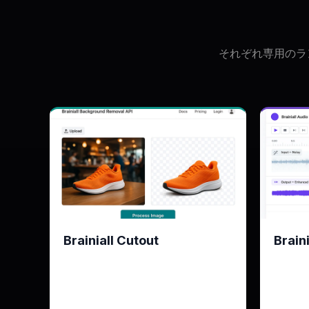
それぞれ専用のラ
Brainiall Cutout
Brain
Azure Image Analysis 4.0の代替
ノイズ除
ップ ·
KPI
0.95 mIoU · 約0.4秒/画像
無料枠
100枚/月
KPI
有料プラン
$19/月 · 5k枚
無料枠